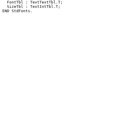
  FontTbl : TextTextTbl.T;

  SizeTbl : TextIntTbl.T;
