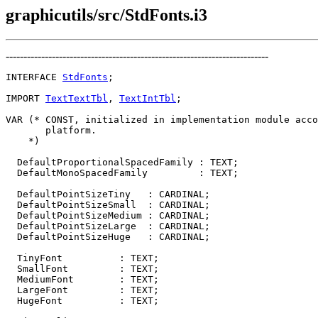
graphicutils/src/StdFonts.i3
--------------------------------------------------------------------------
INTERFACE 
StdFonts
;

IMPORT 
TextTextTbl
, 
TextIntTbl
;

VAR (* CONST, initialized in implementation module acco
       platform.

    *)

  DefaultProportionalSpacedFamily : TEXT;

  DefaultMonoSpacedFamily         : TEXT;

  DefaultPointSizeTiny   : CARDINAL;

  DefaultPointSizeSmall  : CARDINAL;

  DefaultPointSizeMedium : CARDINAL;

  DefaultPointSizeLarge  : CARDINAL;

  DefaultPointSizeHuge   : CARDINAL;

  TinyFont          : TEXT;

  SmallFont         : TEXT;

  MediumFont        : TEXT;

  LargeFont         : TEXT;

  HugeFont          : TEXT;
