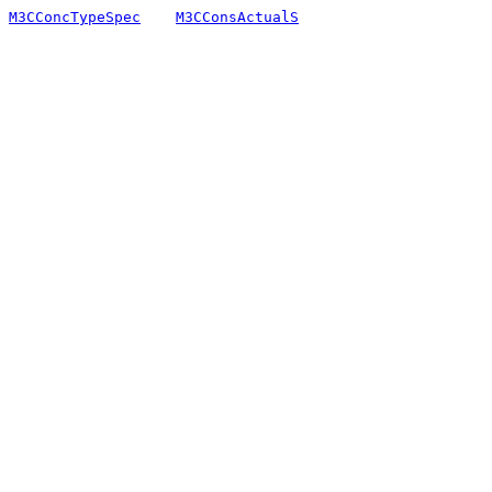
M3CConcTypeSpec
M3CConsActualS