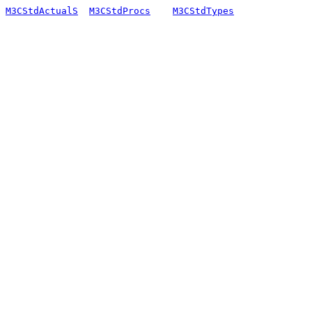
M3CStdActualS
M3CStdProcs
M3CStdTypes