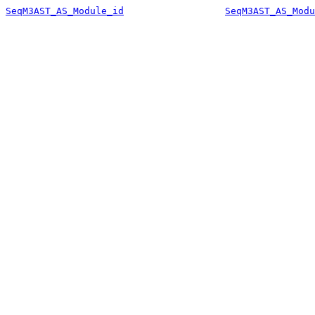
SeqM3AST_AS_Module_id
SeqM3AST_AS_Modu