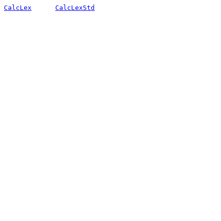
CalcLex
CalcLexStd