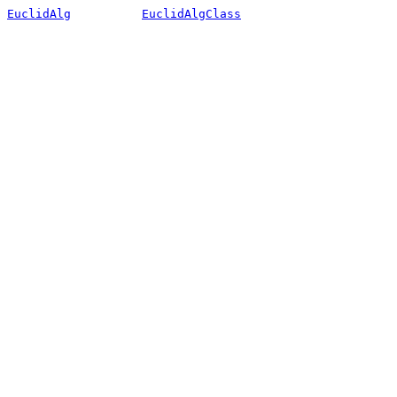
EuclidAlg
EuclidAlgClass