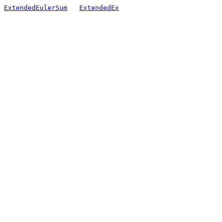
ExtendedEulerSum
ExtendedEx