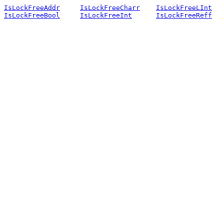
IsLockFreeAddr
IsLockFreeCharr
IsLockFreeLInt
IsLockFreeBool
IsLockFreeInt
IsLockFreeReff