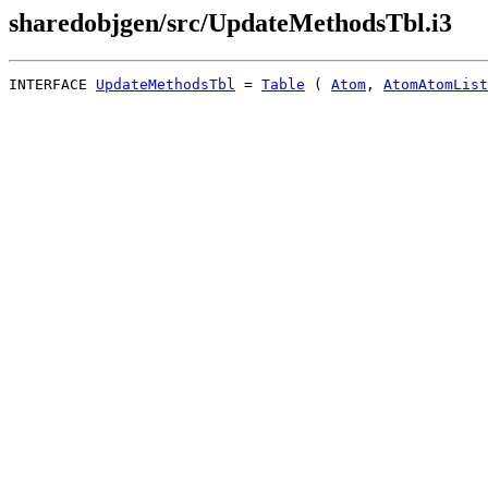
sharedobjgen/src/UpdateMethodsTbl.i3
INTERFACE 
UpdateMethodsTbl
 = 
Table
 ( 
Atom
, 
AtomAtomList