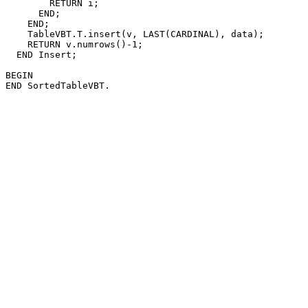
        RETURN i;

      END;

    END;

    TableVBT.T.insert(v, LAST(CARDINAL), data);

    RETURN v.numrows()-1;

  END Insert;

BEGIN
