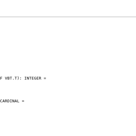
F VBT.T): INTEGER =

CARDINAL =
