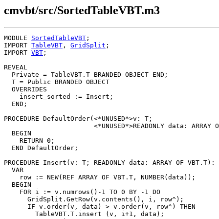
cmvbt/src/SortedTableVBT.m3
MODULE 
SortedTableVBT
;

IMPORT 
TableVBT
, 
GridSplit
;

IMPORT 
VBT
;

REVEAL

Private
 = TableVBT.T BRANDED OBJECT END;

T
 = Public BRANDED OBJECT

  OVERRIDES

    insert_sorted := Insert;

  END;

PROCEDURE 
DefaultOrder
(<*UNUSED*>v: T;

                       <*UNUSED*>READONLY data: ARRAY O
  BEGIN

    RETURN 0;

  END DefaultOrder;

PROCEDURE 
Insert
(v: T; READONLY data: ARRAY OF VBT.T): 
  VAR

    row := NEW(REF ARRAY OF VBT.T, NUMBER(data));

  BEGIN

    FOR i := v.numrows()-1 TO 0 BY -1 DO

      GridSplit.GetRow(v.contents(), i, row^);

      IF v.order(v, data) > v.order(v, row^) THEN

        TableVBT.T.insert (v, i+1, data);
