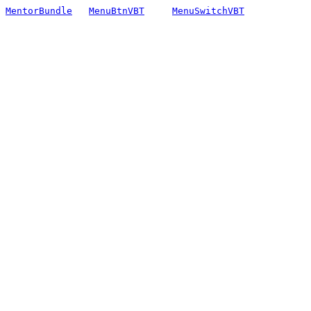
MentorBundle
MenuBtnVBT
MenuSwitchVBT