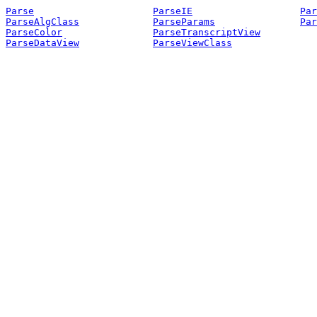
Parse
ParseIE
Par
ParseAlgClass
ParseParams
Par
ParseColor
ParseTranscriptView
ParseDataView
ParseViewClass