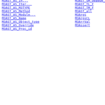
M3AST_AS_In...
M3AST_SM_Opaque_
M3AST_AS_Iter...
M3AST_TL_F
M3AST_AS_M3TYPE
M3AST_TM_F
M3AST_AS_Method
M3AST_all
M3AST_AS_Module...
M3Args
M3AST_AS_Name
M3ArgsCL
M3AST_AS_Object_type
M3ArrVal
M3AST_AS_Override
M3Assert
M3AST_AS_Proc_id