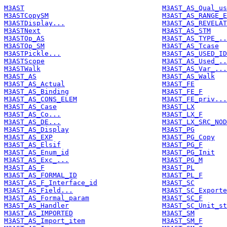
M3AST
M3AST_AS_Qual_us
M3ASTCopySM
M3AST_AS_RANGE_E
M3ASTDisplay...
M3AST_AS_REVELAT
M3ASTNext
M3AST_AS_STM
M3ASTOp_AS
M3AST_AS_TYPE_..
M3ASTOp_SM
M3AST_AS_Tcase
M3ASTPickle...
M3AST_AS_USED_ID
M3ASTScope
M3AST_AS_Used_..
M3ASTWalk
M3AST_AS_Var_...
M3AST_AS
M3AST_AS_Walk
M3AST_AS_Actual
M3AST_FE
M3AST_AS_Binding
M3AST_FE_F
M3AST_AS_CONS_ELEM
M3AST_FE_priv...
M3AST_AS_Case
M3AST_LX
M3AST_AS_Co...
M3AST_LX_F
M3AST_AS_DE...
M3AST_LX_SRC_NOD
M3AST_AS_Display
M3AST_PG
M3AST_AS_EXP
M3AST_PG_Copy
M3AST_AS_Elsif
M3AST_PG_F
M3AST_AS_Enum_id
M3AST_PG_Init
M3AST_AS_Exc_...
M3AST_PG_M
M3AST_AS_F
M3AST_PL
M3AST_AS_FORMAL_ID
M3AST_PL_F
M3AST_AS_F_Interface_id
M3AST_SC
M3AST_AS_Field...
M3AST_SC_Exporte
M3AST_AS_Formal_param
M3AST_SC_F
M3AST_AS_Handler
M3AST_SC_Unit_st
M3AST_AS_IMPORTED
M3AST_SM
M3AST_AS_Import_item
M3AST_SM_F