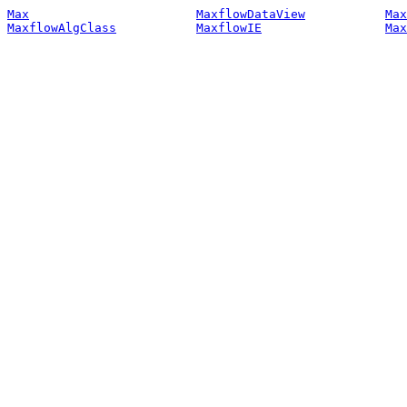
Max
MaxflowDataView
Max
MaxflowAlgClass
MaxflowIE
Max