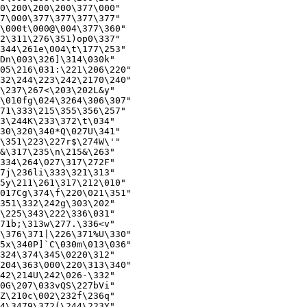
0\200\200\200\377\000"

7\000\377\377\377\377"

\000t\000@\004\377\360"

2\311\276\351)op0\337"

344\261e\004\t\177\253"

Dn\003\326]\314\030k"

05\216\031:\221\206\220"

32\244\223\242\2170\240"

\237\267<\203\202L&y"

\010fg\024\3264\306\307"

71\333\215\355\356\257"

3\244K\233\372\t\034"

30\320\340*Q\027U\341"

\351\223\227r$\274W\'"

&\317\235\n\215&\263"

334\264\027\317\272F"

7j\236li\333\321\313"

5y\211\261\317\212\010"

017Cg\374\f\220\021\351"

351\332\242g\303\202"

\225\343\222\336\031"

71b;\313w\277.\336<v"

\376\371|\226\371%U\330"

5x\340P]`C\030m\013\036"

324\374\345\0220\312"

204\363\000\220\313\340"

42\214U\242\026-\332"

0G\207\033vQS\227bVi"

Z\210c\002\232f\236q"

4\3479\372(\244\223Y"
