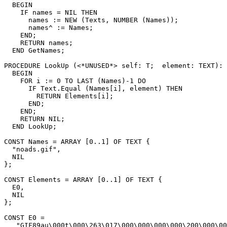
  BEGIN

    IF names = NIL THEN

      names := NEW (Texts, NUMBER (Names));

      names^ := Names;

    END;

    RETURN names;

  END GetNames;

PROCEDURE 
LookUp
 (<*UNUSED*> self: T;  element: TEXT): 
  BEGIN

    FOR i := 0 TO LAST (Names)-1 DO

      IF Text.Equal (Names[i], element) THEN

        RETURN Elements[i];

      END;

    END;

    RETURN NIL;

  END LookUp;

CONST Names = ARRAY [0..1] OF TEXT {

  "noads.gif",

  NIL

};

CONST Elements = ARRAY [0..1] OF TEXT {

  E0,

  NIL

};

CONST E0 =

   "GIF89au\000t\000\263\017\000\000\000\000\200\000\00