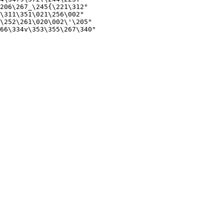
206\267_\245{\221\312"

\311\351\021\256\002"

\252\261\020\002\'\205"

66\334v\353\355\267\340"
