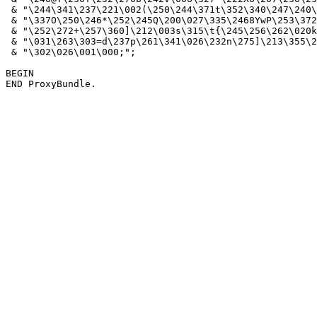
 & "\244\341\237\221\002(\250\244\371t\352\340\247\240\
 & "\337O\250\246*\252\245Q\200\027\335\2468YwP\253\372
 & "\252\272+\257\360]\212\003s\315\t{\245\256\262\020k
 & "\031\263\303=d\237p\261\341\026\232n\275]\213\355\2
 & "\302\026\001\000;";

BEGIN
