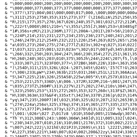
 & "\000\000\000\200\200\000\200\000\200\200\300\300\30
 & "\000\000\377\000\377\377\000\000\000\377\377\000\37
 & "\377!\371\004\001\000\000\017\000,\000\000\000\000u
 & "\311I\253\2758\353\315\273\377`(\216dizA\252\256\35
 & "R\215\177\357\276\367\026\240\357\301\032\272\212#\
 & "\222rt\000X\001\210+\"s\355z\255[J\366\253=\0348SgT
 & "1#\356s+zMJ\213\236M\177|2\200A~\201I\207>56\2103\2
 & "\224P\214\231\231\227\234\235\236\237\240\241\201\2
 & "\246\247D\212\2549\232\221\226\254\263\025\265!\256
 & "a\035\273\204\275\274\277lZ\023s\302+q\027\314\022]
 & "1\037\321\225\001\323\023n^\302\017\007yd\345\030\2
 & "\266\332\250\203\304\247\366\230\354\272\251\361\35
 & "H\260\240\301\203\010\375\305Jh\244\224C\207\f5,l\0
 & "\333\307\217\323FOO\377>\372B6\360\226\310=\363\356
 & ")\254D\311\215\326L\024-\207\345t\024S\'I5?CT!G\263
 & "r\306\233LpW*\234\363b\215\031\266\251L\213\366Aza\
 & "5\347\225\216\326\255A58\225w\005^X\tX\257X\033z\34
 & "\253\221\257\336D\\A\006.\372R\322M\216~\001\247\35
 & "\035\273TZ\260#F\313\227%\217\202\274\210s\304\247\
 & "\323\250S\253^\315\272\265\353\327\260c\313F$Z\363\
 & "H\330\363m\337&&F4\335xt?\342}m\3370\236|p\023\314%
 & "yq\347\235\200P7|8{\032\350\325\023\207\232\265}B\3
 & "\274\224a\256o\325\376q\374\314\365\277\335\237\376
 & "\377x\377]P\340n\373y\327\237D\013\322\227 %\347\03
 & "(\001:\026r\027 Z\017z8 \010\350d\005\215Wwdp\3074\
 & "Th`Y\312\300E\243:\006\366W\340]d\311\005\332[\024\
 & "\230\343\207\010\216\310\001\2176\372\310\002\221\3
 & "\007\242\222j\321hE\021PJ3\2269S\n\311 \222I\206\22
 & "A\227\356\221Y\346\007\024\002\200&}2zy\34324\336\t
 & "\246@T\230T\252\270b\242V\006\327`\222X6\207\236\23