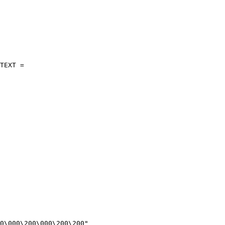
TEXT =

0\000\200\000\200\200"
