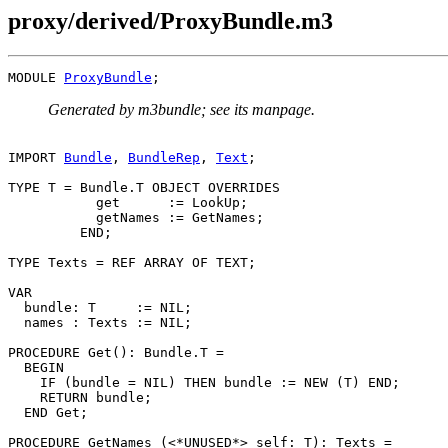
proxy/derived/ProxyBundle.m3
MODULE 
ProxyBundle
Generated by m3bundle; see its manpage.
IMPORT 
Bundle
, 
BundleRep
, 
Text
;

TYPE T = Bundle.T OBJECT OVERRIDES

           get      := LookUp;

           getNames := GetNames;

         END;

TYPE Texts = REF ARRAY OF TEXT;

VAR

  bundle: T     := NIL;

  names : Texts := NIL;

PROCEDURE 
Get
(): Bundle.T =

  BEGIN

    IF (bundle = NIL) THEN bundle := NEW (T) END;

    RETURN bundle;

  END Get;

PROCEDURE 
GetNames
 (<*UNUSED*> self: T): Texts =
